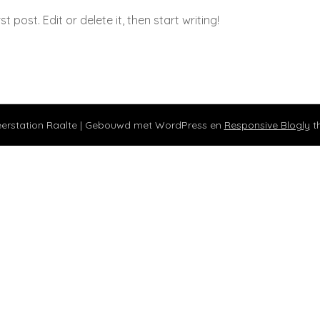
 post. Edit or delete it, then start writing!
erstation Raalte
| Gebouwd met WordPress en
Responsive Blogly
t